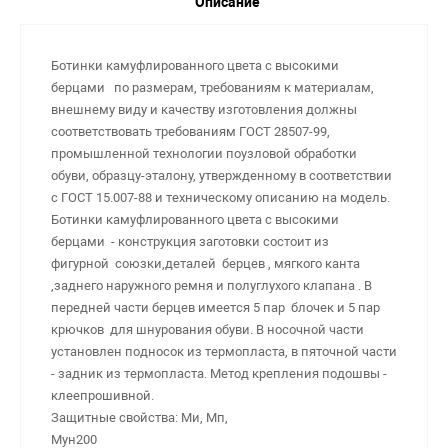
Описание
Ботинки камуфлированного цвета с высокими
берцами по размерам, требованиям к материалам,
внешнему виду и качеству изготовления должны
соответствовать требованиям ГОСТ 28507-99,
промышленной технологии поузловой обработки
обуви, образцу-эталону, утвержденному в соответствии
с ГОСТ 15.007-88 и техническому описанию на модель.
Ботинки камуфлированного цвета с высокими
берцами - конструкция заготовки состоит из
фигурной союзки,деталей берцев , мягкого канта
,заднего наружного ремня и полуглухого клапана . В
передней части берцев имеется 5 пар блочек и 5 пар
крючков для шнурования обуви. В носочной части
установлен подносок из термопласта, в пяточной части
- задник из термопласта. Метод крепления подошвы -
клеепрошивно
Защитные свойства: Ми, Мп,
Мун200