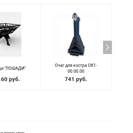
НОВИНК
Очаг для костра ОК1-
ще "ЛОШАДИ"
Кост
00.00.00
.60 руб.
741 руб.
1