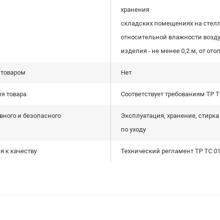
хранения Услов
складских помещениях на стелла
относительной влажности воздуха
изделия - не менее 0,2 м, от от
 товаром
Нет
я товара
Соответствует требованиям ТР Т
вного и безопасного
Эксплуатация, хранение, стирк
по уходу
 к качеству
Технический регламент ТР ТС 01