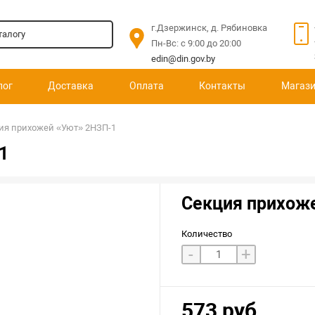
г.Дзержинск, д. Рябиновка
Пн-Вс: c 9:00 до 20:00
edin@din.gov.by
лог
Доставка
Оплата
Контакты
Магаз
ия прихожей «Уют» 2НЗП-1
1
Секция прихож
Количество
-
+
573 руб.