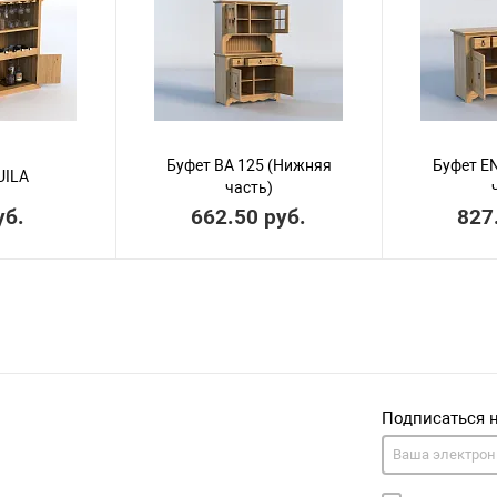
Буфет BA 125 (Нижняя
Буфет E
UILA
часть)
уб.
662.50 руб.
827
Подписаться 