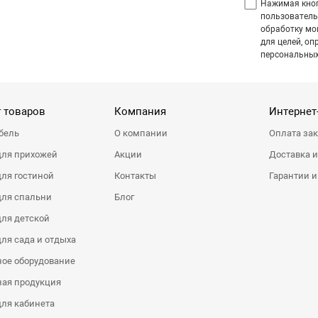
Нажимая кноп
пользователь
обработку мо
для целей, оп
персональных
 товаров
Компания
Интернет
бель
О компании
Оплата за
для прихожей
Акции
Доставка и
ля гостиной
Контакты
Гарантии и
для спальни
Блог
ля детской
ля сада и отдыха
ое оборудование
ная продукция
ля кабинета