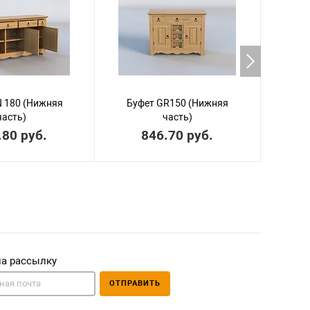
N 180 (Нижняя
Буфет GR150 (Нижняя
Ящик д
часть)
часть)
.80 руб.
846.70 руб.
на рассылку
ОТПРАВИТЬ