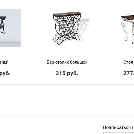
айм"
Бар-столик большой
Стол
руб.
215 руб.
277
Подписаться 