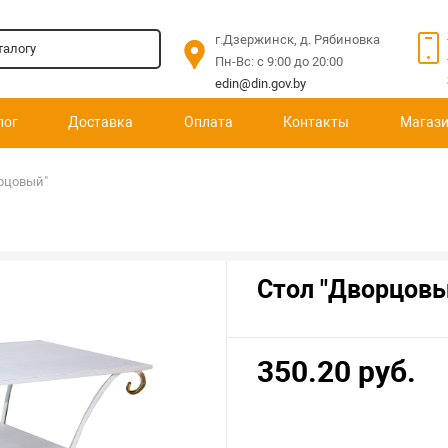
г.Дзержинск, д. Рябиновка
Пн-Вс: c 9:00 до 20:00
edin@din.gov.by
лог
Доставка
Оплата
Контакты
Магаз
рцовый"
Стол "Дворцовы
350.20 руб.