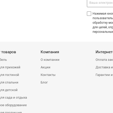
Нажимая кноп
пользователь
обработку мо
для целей, оп
персональных
 товаров
Компания
Интернет
бель
О компании
Оплата за
для прихожей
Акции
Доставка и
ля гостиной
Контакты
Гарантии и
для спальни
Блог
ля детской
ля сада и отдыха
ое оборудование
ная продукция