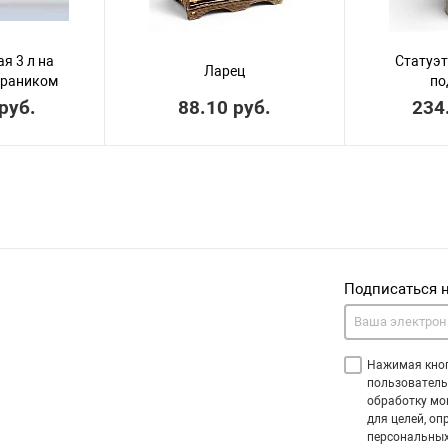
я 3 л на
Статуэт
Ларец
краником
по
руб.
88.10 руб.
234
Подписаться 
Нажимая кноп
пользователь
обработку мо
для целей, оп
персональных