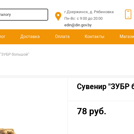
г.Дзержинск, д. Рябиновка
Пн-Вс: c 9:00 до 20:00
edin@din.gov.by
лог
Доставка
Оплата
Контакты
Магаз
 "ЗУБР большой"
Сувенир "ЗУБР 
78 руб.