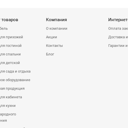
 товаров
Компания
Интернет
бель
О компании
Оплата за
для прихожей
Акции
Доставка и
ля гостиной
Контакты
Гарантии и
для спальни
Блог
ля детской
ля сада и отдыха
ое оборудование
ная продукция
ля кабинета
ля кухни
ародного
ения